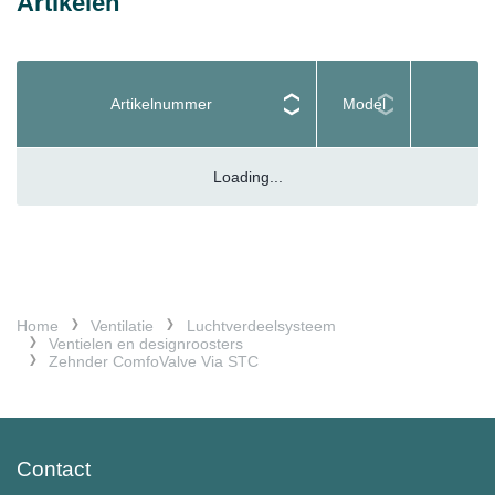
Artikelen
Artikelnummer
Model
Loading...
Home
Ventilatie
Luchtverdeelsysteem
Ventielen en designroosters
Zehnder ComfoValve Via STC
Contact