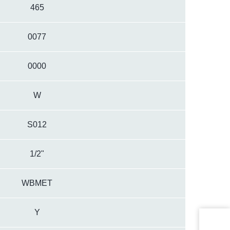
465
0077
0000
W
S012
1/2"
WBMET
Y