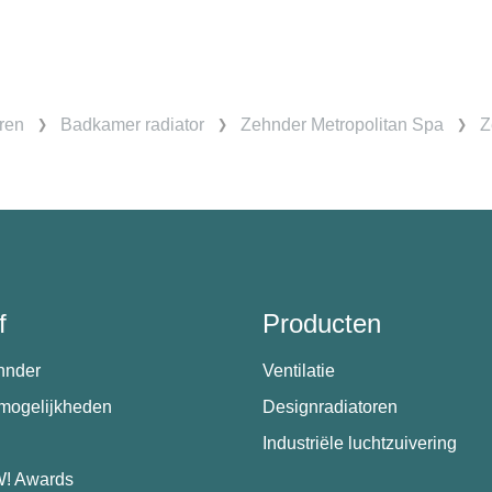
ren
Badkamer radiator
Zehnder Metropolitan Spa
Z
f
Producten
hnder
Ventilatie
emogelijkheden
Designradiatoren
Industriële luchtzuivering
! Awards