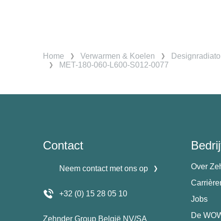
Home
Verwarmen & Koelen
Designradiato
MET-180-060-L600-S012-0077
Contact
Bedrij
Over Ze
Neem contact met ons op
Carrièr
+32 (0) 15 28 05 10
Jobs
De WOW
Zehnder Group België NV/SA