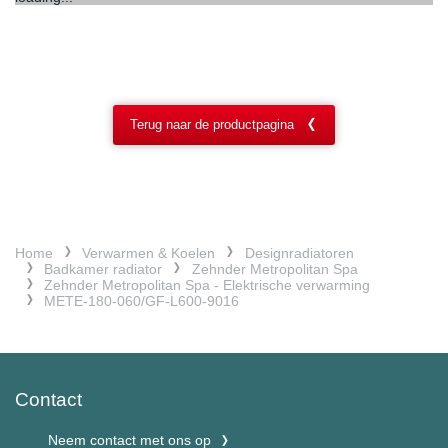
Terug naar de productpagina
Home
Verwarmen & Koelen
Designradiatoren
Badkamer radiator
Zehnder Metropolitan Spa
Zehnder Metropolitan Spa - Elektrische verwarming
METE-180-060/GF-L600-9016
Contact
Neem contact met ons op