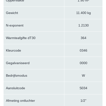
Oppervlakte
1.50 m²
Gewicht
11.400 kg
N-exponent
1.2130
Warmteafgifte dT30
364
Kleurcode
0346
Gegalvaniseerd
0000
Bedrijfsmodus
W
Aansluitcode
S034
Afmeting ontluchter
1/2"