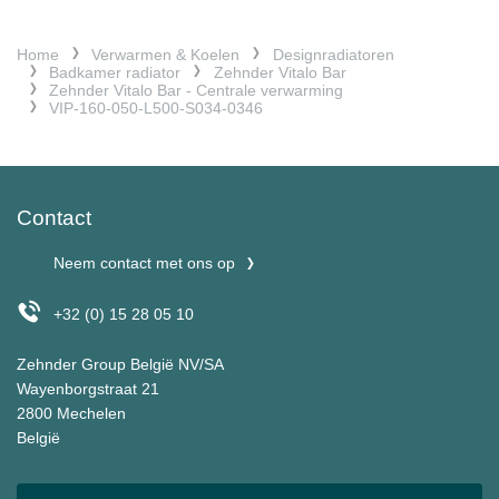
Home
Verwarmen & Koelen
Designradiatoren
Badkamer radiator
Zehnder Vitalo Bar
Zehnder Vitalo Bar - Centrale verwarming
VIP-160-050-L500-S034-0346
Contact
Neem contact met ons op
+32 (0) 15 28 05 10
Zehnder Group België NV/SA
Wayenborgstraat 21
2800 Mechelen
België