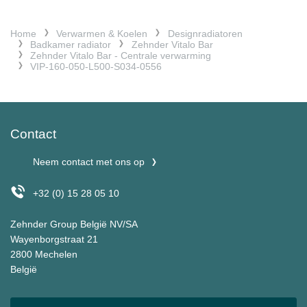
Home
Verwarmen & Koelen
Designradiatoren
Badkamer radiator
Zehnder Vitalo Bar
Zehnder Vitalo Bar - Centrale verwarming
VIP-160-050-L500-S034-0556
Contact
Neem contact met ons op
+32 (0) 15 28 05 10
Zehnder Group België NV/SA
Wayenborgstraat 21
2800 Mechelen
België