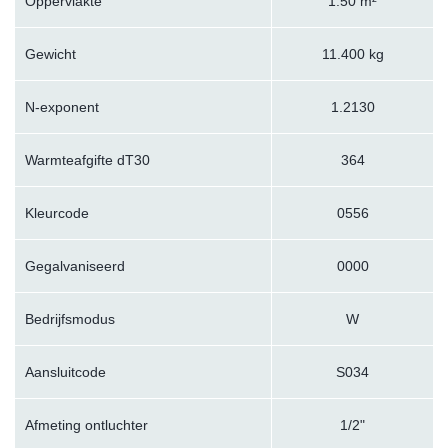
Oppervlakte
1.50 m²
Gewicht
11.400 kg
N-exponent
1.2130
Warmteafgifte dT30
364
Kleurcode
0556
Gegalvaniseerd
0000
Bedrijfsmodus
W
Aansluitcode
S034
Afmeting ontluchter
1/2"