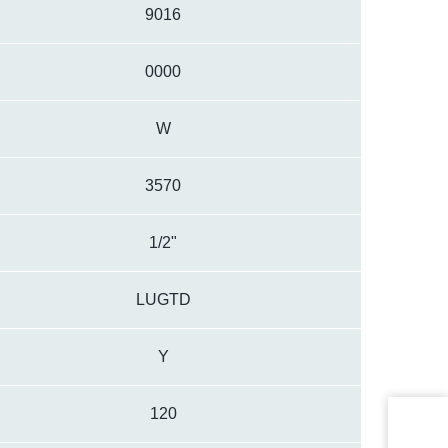
9016
0000
W
3570
1/2"
LUGTD
Y
120