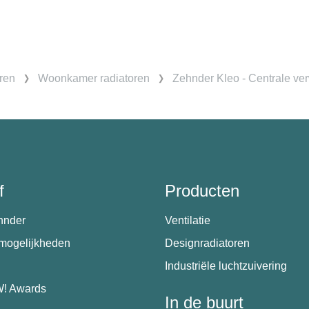
ren
Woonkamer radiatoren
Zehnder Kleo - Centrale ve
f
Producten
hnder
Ventilatie
emogelijkheden
Designradiatoren
Industriële luchtzuivering
! Awards
In de buurt