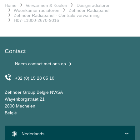
Home
Verwarmen & Koelen
Designradiatoren
Woonkamer radiatoren
Zehnder Radiapanel
Zehnder Radiapanel - Centrale verwarming
H07-L1800-2670-9016
Contact
Neem contact met ons op
+32 (0) 15 28 05 10
Zehnder Group België NV/SA
Wayenborgstraat 21
2800 Mechelen
België
Nederlands