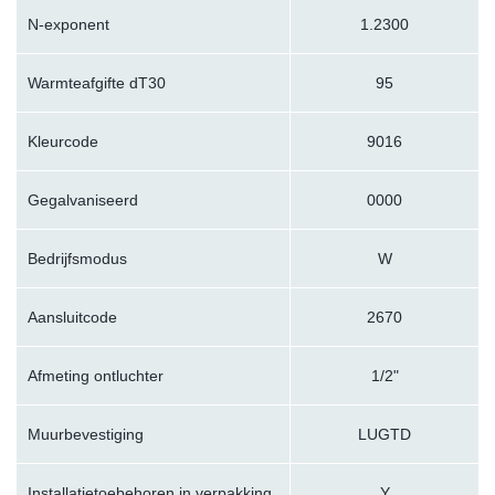
N-exponent
1.2300
Warmteafgifte dT30
95
Kleurcode
9016
Gegalvaniseerd
0000
Bedrijfsmodus
W
Aansluitcode
2670
Afmeting ontluchter
1/2"
Muurbevestiging
LUGTD
Installatietoebehoren in verpakking
Y