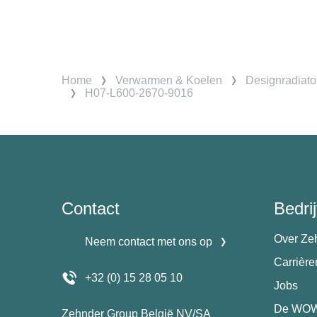
Home
Verwarmen & Koelen
Designradiato
H07-L600-2670-9016
Contact
Bedrij
Over Ze
Neem contact met ons op
Carrièr
+32 (0) 15 28 05 10
Jobs
De WOW
Zehnder Group België NV/SA