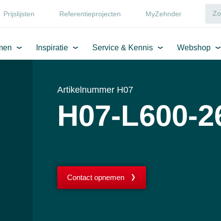
Prijslijsten
Referentieprojecten
MyZehnder
men
Inspiratie
Service & Kennis
Webshop
Artikelnummer H07
H07-L600-2
Contact opnemen