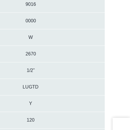
9016
0000
W
2670
1/2"
LUGTD
Y
120