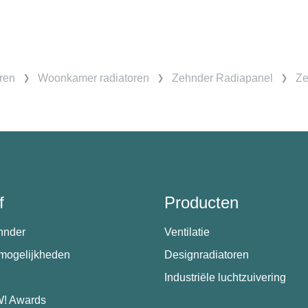
ren
Woonkamer radiatoren
Zehnder Radiapanel
Ze
f
Producten
hnder
Ventilatie
emogelijkheden
Designradiatoren
Industriële luchtzuivering
! Awards