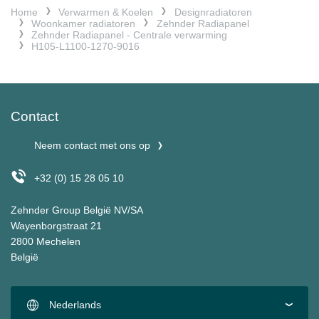
Home
Verwarmen & Koelen
Designradiatoren
Woonkamer radiatoren
Zehnder Radiapanel
Zehnder Radiapanel - Centrale verwarming
H105-L1100-1270-9016
Contact
Neem contact met ons op
+32 (0) 15 28 05 10
Zehnder Group België NV/SA
Wayenborgstraat 21
2800 Mechelen
België
Nederlands