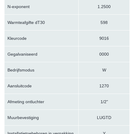
N-exponent
1.2500
Warmteafgifte dT30
598
Kleurcode
9016
Gegalvaniseerd
0000
Bedrijfsmodus
W
Aansluitcode
1270
Afmeting ontluchter
1/2"
Muurbevestiging
LUGTD
Installatietoebehoren in verpakking
Y