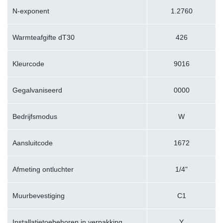
N-exponent
1.2760
Warmteafgifte dT30
426
Kleurcode
9016
Gegalvaniseerd
0000
Bedrijfsmodus
W
Aansluitcode
1672
Afmeting ontluchter
1/4"
Muurbevestiging
C1
Installatietoebehoren in verpakking
Y