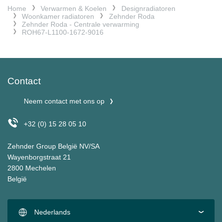
Home
Verwarmen & Koelen
Designradiatoren
Woonkamer radiatoren
Zehnder Roda
Zehnder Roda - Centrale verwarming
ROH67-L1100-1672-9016
Contact
Neem contact met ons op
+32 (0) 15 28 05 10
Zehnder Group België NV/SA
Wayenborgstraat 21
2800 Mechelen
België
Nederlands