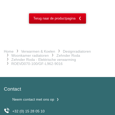
Terug naar de productpagina
Home
Verwarmen & Koelen
Designradiatoren
Woonkamer radiatoren
Zehnder Roda
Zehnder Roda - Elektrische verwarming
ROEVD070-100/GF-L962-9016
Contact
Neem contact met ons op
+32 (0) 15 28 05 10