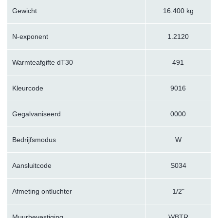
Gewicht
16.400 kg
N-exponent
1.2120
Warmteafgifte dT30
491
Kleurcode
9016
Gegalvaniseerd
0000
Bedrijfsmodus
W
Aansluitcode
S034
Afmeting ontluchter
1/2"
Muurbevestiging
WBTR