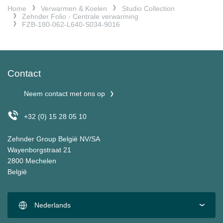
Home
Verwarmen & Koelen
Studio Collection
Zehnder Folio - Centrale verwarming
FZB-180-062-L640-S034-9016
Contact
Neem contact met ons op
+32 (0) 15 28 05 10
Zehnder Group België NV/SA
Wayenborgstraat 21
2800 Mechelen
België
Nederlands