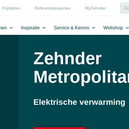
Prijslijsten
Referentieprojecten
MyZehnder
men
Inspiratie
Service & Kennis
Webshop
Zehnder
Metropolita
Elektrische verwarming