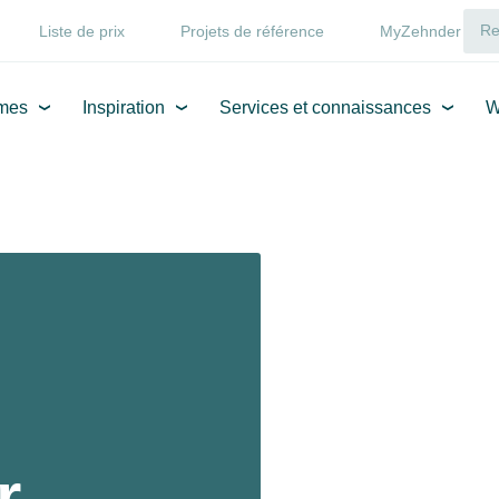
Liste de prix
Projets de référence
MyZehnder
mes
Inspiration
Services et connaissances
W
r