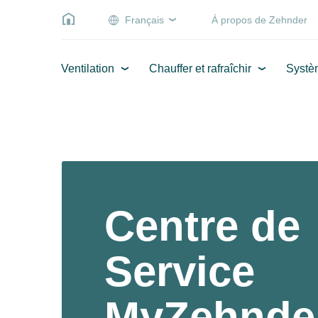
Français
Á propos de Zehnder
Ventilation
Chauffer et rafraîchir
Systè
Centre de
Service
MyZehnde