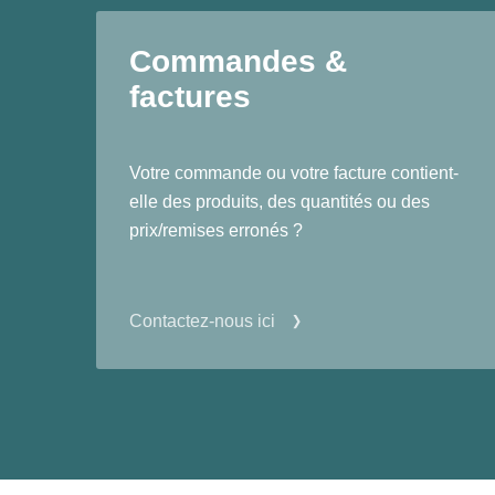
Commandes &
factures
Votre commande ou votre facture contient-
elle des produits, des quantités ou des
prix/remises erronés ?
Contactez-nous ici