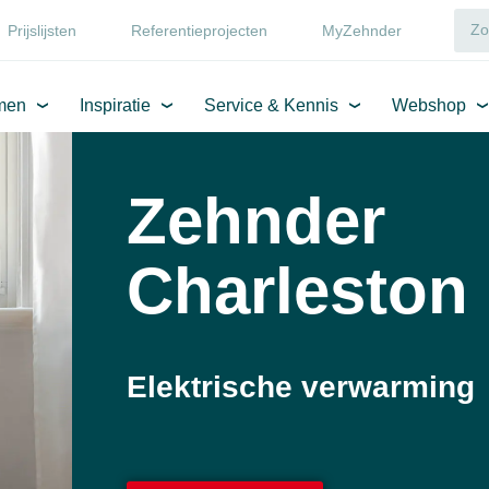
Prijslijsten
Referentieprojecten
MyZehnder
men
Inspiratie
Service & Kennis
Webshop
Zehnder
Charleston 
Elektrische verwarming